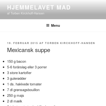
Videre
HJEMMELAVET MAD
til
af Torben Kirckhoff-Hansen
indhold
Menu
UDGIVET
19. FEBRUAR 2015
AF
TORBEN KIRCKHOFF-HANSEN
DEN
Mexicansk suppe
150 g bacon
5-6 forårsløg eller 3 porrer
3 store kartofler
3 gulerødder
1 ds. hakkede tomater
7 dl grønsagsbouillon
250 g majs
2 dl mælk