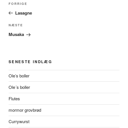
Indlægsnavigation
Forrige
FORRIGE
indlæg
Lasagne
Næste
NÆSTE
indlæg
Musaka
SENESTE INDLÆG
Ole’s boller
Ole´s boller
Flutes
mormor grovbrød
Currywurst