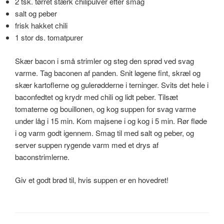
2 tsk. tørret stærk chilipulver efter smag
salt og peber
frisk hakket chili
1 stor ds. tomatpurer
Skær bacon i små strimler og steg den sprød ved svag
varme. Tag baconen af panden. Snit løgene fint, skræl og
skær kartoflerne og gulerødderne i terninger. Svits det hele i
baconfedtet og krydr med chili og lidt peber. Tilsæt
tomaterne og bouillonen, og kog suppen for svag varme
under låg i 15 min. Kom majsene i og kog i 5 min. Rør fløde
i og varm godt igennem. Smag til med salt og peber, og
server suppen rygende varm med et drys af
baconstrimlerne.
Giv et godt brød til, hvis suppen er en hovedret!