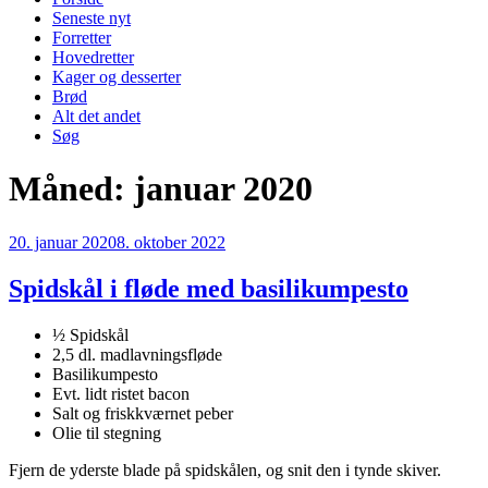
Seneste nyt
Forretter
Hovedretter
Kager og desserter
Brød
Alt det andet
Søg
Måned:
januar 2020
Udgivet
20. januar 2020
8. oktober 2022
den
Spidskål i fløde med basilikumpesto
½ Spidskål
2,5 dl. madlavningsfløde
Basilikumpesto
Evt. lidt ristet bacon
Salt og friskkværnet peber
Olie til stegning
Fjern de yderste blade på spidskålen, og snit den i tynde skiver.