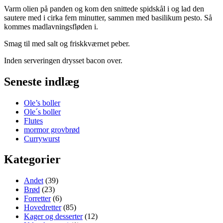
Varm olien på panden og kom den snittede spidskål i og lad den
sautere med i cirka fem minutter, sammen med basilikum pesto. Så
kommes madlavningsfløden i.
Smag til med salt og friskkværnet peber.
Inden serveringen drysset bacon over.
Seneste indlæg
Ole’s boller
Ole´s boller
Flutes
mormor grovbrød
Currywurst
Kategorier
Andet
(39)
Brød
(23)
Forretter
(6)
Hovedretter
(85)
Kager og desserter
(12)