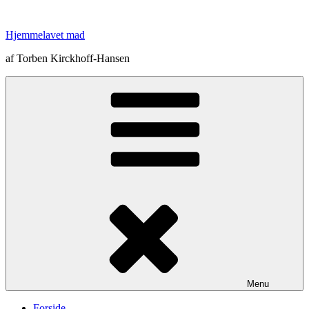
Videre
til
Hjemmelavet mad
indhold
af Torben Kirckhoff-Hansen
Menu
Forside