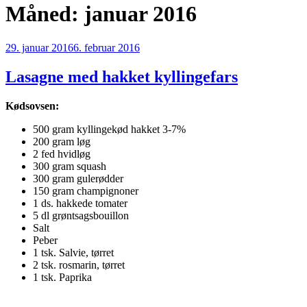
Måned:
januar 2016
Udgivet
29. januar 2016
6. februar 2016
den
Lasagne med hakket kyllingefars
Kødsovsen:
500 gram kyllingekød hakket 3-7%
200 gram løg
2 fed hvidløg
300 gram squash
300 gram gulerødder
150 gram champignoner
1 ds. hakkede tomater
5 dl grøntsagsbouillon
Salt
Peber
1 tsk. Salvie, tørret
2 tsk. rosmarin, tørret
1 tsk. Paprika