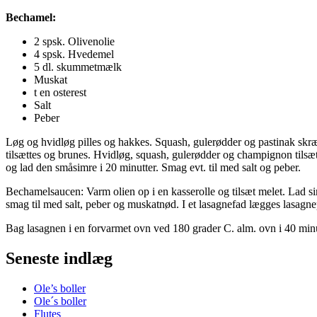
Bechamel:
2 spsk. Olivenolie
4 spsk. Hvedemel
5 dl. skummetmælk
Muskat
t en osterest
Salt
Peber
Løg og hvidløg pilles og hakkes. Squash, gulerødder og pastinak skræll
tilsættes og brunes. Hvidløg, squash, gulerødder og champignon tilsæ
og lad den småsimre i 20 minutter. Smag evt. til med salt og peber.
Bechamelsaucen: Varm olien op i en kasserolle og tilsæt melet. Lad s
smag til med salt, peber og muskatnød. I et lasagnefad lægges lasagne
Bag lasagnen i en forvarmet ovn ved 180 grader C. alm. ovn i 40 minutte
Seneste indlæg
Ole’s boller
Ole´s boller
Flutes