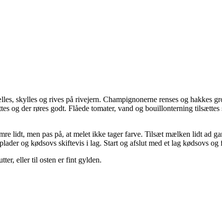
es, skylles og rives på rivejern. Champignonerne renses og hakkes groft.
ttes og der røres godt. Flåede tomater, vand og bouillonterning tilsæ
imre lidt, men pas på, at melet ikke tager farve. Tilsæt mælken lidt 
plader og kødsovs skiftevis i lag. Start og afslut med et lag kødsovs o
r, eller til osten er fint gylden.