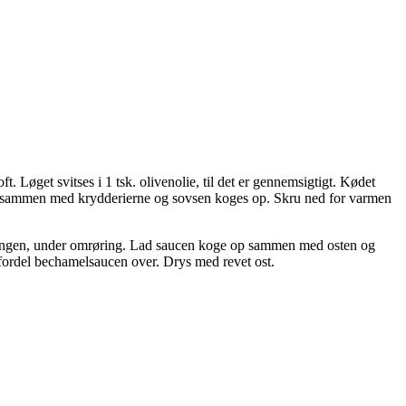
 Løget svitses i 1 tsk. olivenolie, til det er gennemsigtigt. Kødet
ttes sammen med krydderierne og sovsen koges op. Skru ned for varmen
ad gangen, under omrøring. Lad saucen koge op sammen med osten og
g fordel bechamelsaucen over. Drys med revet ost.