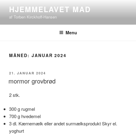
Videre
HJEMMELAVET MAD
til
af Torben Kirckhoff-Hansen
indhold
Menu
MÅNED:
JANUAR 2024
UDGIVET
21. JANUAR 2024
DEN
mormor grovbrød
2 stk.
300 g rugmel
700 g hvedemel
3 dl. Kærnemælk eller andet surmælksprodukt Skyr el.
yoghurt