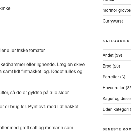
skinke
mormor grovbr
Currywurst
KATEGORIER
ler eller friske tomater
Andet
(39)
 kødhammer eller lignende. Læg en skive
Brød
(23)
samt lidt finthakket løg. Kødet rulles og
Forretter
(6)
Hovedretter
(8
tter, så de er gyldne på alle sider.
Kager og desse
r er brug for. Pynt evt. med lidt hakket
Uden kategori
(
ofler med groft salt og rosmarin som
SENESTE KO