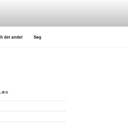
lt det andet
Søg
DLÆG