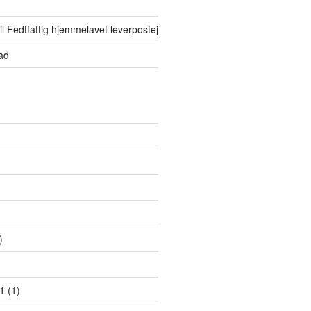
il
Fedtfattig hjemmelavet leverpostej
ad
)
)
)
1
(1)