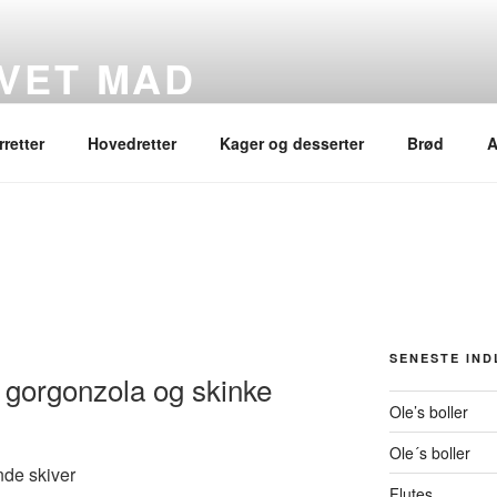
VET MAD
rretter
Hovedretter
Kager og desserter
Brød
A
SENESTE IN
 gorgonzola og skinke
Ole’s boller
Ole´s boller
nde skiver
Flutes