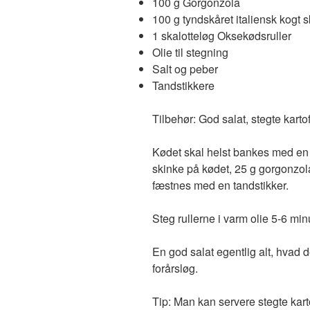
100 g Gorgonzola
100 g tyndskåret italiensk kogt 
1 skalotteløg Oksekødsruller
Olie til stegning
Salt og peber
Tandstikkere
Tilbehør: God salat, stegte kartof
Kødet skal helst bankes med en
skinke på kødet, 25 g gorgonzola 
fæstnes med en tandstikker.
Steg rullerne i varm olie 5-6 minu
En god salat egentlig alt, hvad de
forårsløg.
Tip: Man kan servere stegte kart