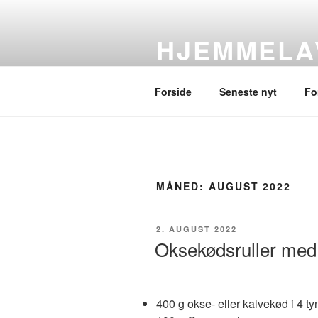
Videre
til
HJEMMELA
indhold
af Torben Kirckhoff-Hansen
Forside
Seneste nyt
Fo
MÅNED:
AUGUST 2022
UDGIVET
2. AUGUST 2022
DEN
Oksekødsruller med
400 g okse- eller kalvekød i 4 ty