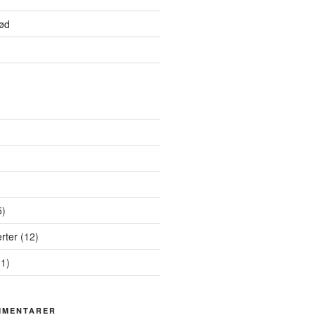
ød
5)
rter
(12)
1)
MMENTARER