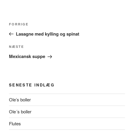
Indlægsnavigation
Forrige
FORRIGE
indlæg
Lasagne med kylling og spinat
Næste
NÆSTE
indlæg
Mexicansk suppe
SENESTE INDLÆG
Ole’s boller
Ole´s boller
Flutes