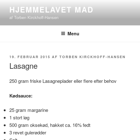
Videre
HJEMMELAVET MAD
til
af Torben Kirckhoff-Hansen
indhold
Menu
UDGIVET
19. FEBRUAR 2015
AF
TORBEN KIRCKHOFF-HANSEN
DEN
Lasagne
250 gram friske Lasagneplader eller flere efter behov
Kødsauce:
25 gram margarine
1 stort løg
500 gram oksekød, hakket ca. 16% fedt
3 revet gulerødder
Salt