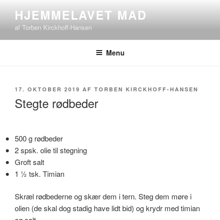
Videre
HJEMMELAVET MAD
til
af Torben Kirckhoff-Hansen
indhold
Menu
UDGIVET
17. OKTOBER 2019
AF
TORBEN KIRCKHOFF-HANSEN
DEN
Stegte rødbeder
500 g rødbeder
2 spsk. olie til stegning
Groft salt
1 ½ tsk. Timian
Skræl rødbederne og skær dem i tern. Steg dem møre i
olien (de skal dog stadig have lidt bid) og krydr med timian
og salt.