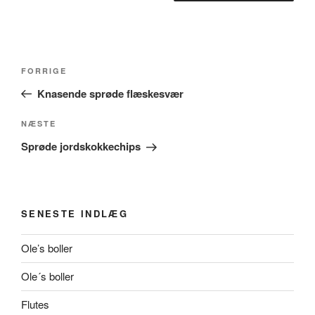
Indlægsnavigation
Forrige
FORRIGE
indlæg
Knasende sprøde flæskesvær
Næste
NÆSTE
indlæg
Sprøde jordskokkechips
SENESTE INDLÆG
Ole’s boller
Ole´s boller
Flutes