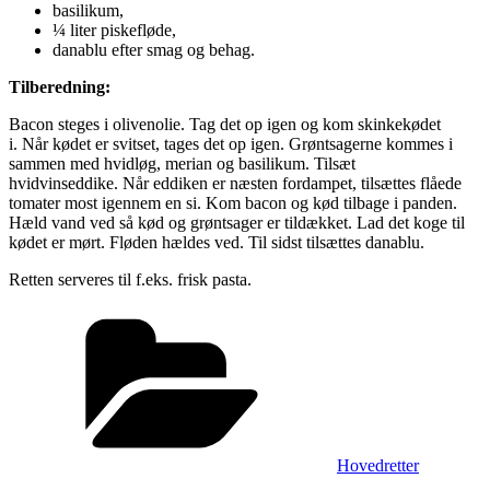
basilikum,
¼ liter piskefløde,
danablu efter smag og behag.
Tilberedning:
Bacon steges i olivenolie. Tag det op igen og kom skinkekødet
i. Når kødet er svitset, tages det op igen. Grøntsagerne kommes i
sammen med hvidløg, merian og basilikum. Tilsæt
hvidvinseddike. Når eddiken er næsten fordampet, tilsættes flåede
tomater most igennem en si. Kom bacon og kød tilbage i panden.
Hæld vand ved så kød og grøntsager er tildækket. Lad det koge til
kødet er mørt. Fløden hældes ved. Til sidst tilsættes danablu.
Retten serveres til f.eks. frisk pasta.
Kategorier
Hovedretter