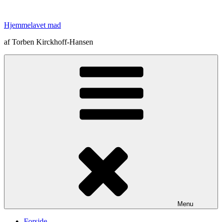
Videre
til
Hjemmelavet mad
indhold
af Torben Kirckhoff-Hansen
Menu
Forside