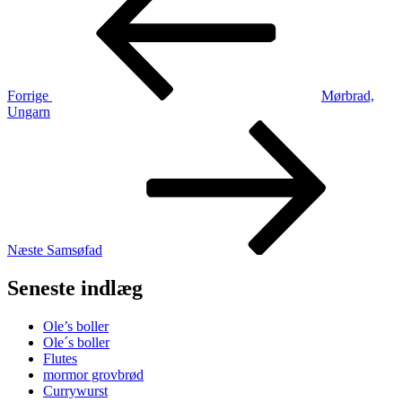
Forrige
Mørbrad,
Ungarn
Næste
indlæg
Næste
Samsøfad
Seneste indlæg
Ole’s boller
Ole´s boller
Flutes
mormor grovbrød
Currywurst