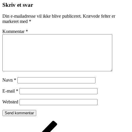
Skriv et svar
Din e-mailadresse vil ikke blive publiceret.
Krævede felter er
markeret med
*
Kommentar
*
Navn
*
E-mail
*
Websted
Indlægsnavigation
Forrige
indlæg