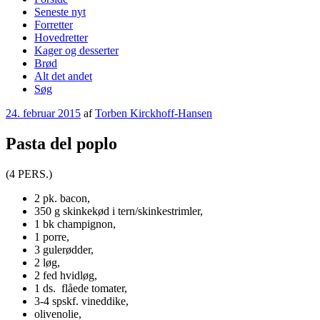
Seneste nyt
Forretter
Hovedretter
Kager og desserter
Brød
Alt det andet
Søg
Udgivet
24. februar 2015
af
Torben Kirckhoff-Hansen
den
Pasta del poplo
(4 PERS.)
2 pk. bacon,
350 g skinkekød i tern/skinkestrimler,
1 bk champignon,
1 porre,
3 gulerødder,
2 løg,
2 fed hvidløg,
1 ds. flåede tomater,
3-4 spskf. vineddike,
olivenolie,