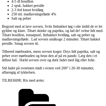
4-5 dl bouillon
2 spsk. hakket persille
2-3 fed knust hvidløg
250 ml. madlavningsfløde 4%
Salt og peber
Begynd med at lave sovsen. Svits finhakket løg i olie indtil de er let
gyldne og klare. Tilsæt skinke og paprika, og lad de! svitse lidt med.
Tilsæt bouillon, tomatpuré, finhakket hvidløg, salt og peber og
madlavningsfløde. Lad sovsen småkoge 2 minutter. Tilsæt hakket
persille. Smag sovsen til.
Tilbered mørbraden, mens sovsen koger. Drys lidt paprika, salt og
peber over mørbraden og brun den af på en pande. Læg den i et
ildfast fad. Hæld sovsen over og dæk fadet med låg eller folie.
Stil fadet på ovnristen midt i ovnen ved 200° i 20-30 minutter,
afhængig af tykkelsen.
TILBEHØR: Ris med ærter.
Kategorier