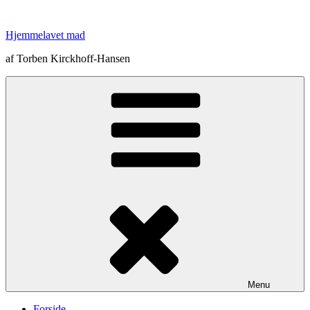
Videre
til
Hjemmelavet mad
indhold
af Torben Kirckhoff-Hansen
Menu
Forside