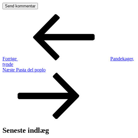
Indlægsnavigation
Forrige
indlæg
Forrige
Pandekager,
tynde
Næste
Næste
Pasta del poplo
indlæg
Seneste indlæg