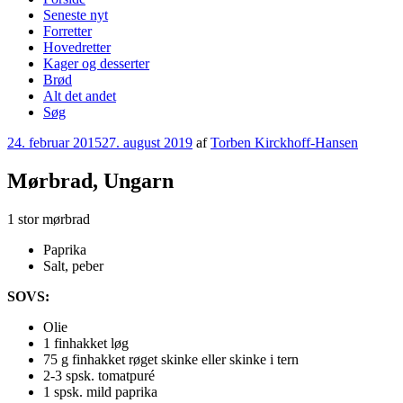
Seneste nyt
Forretter
Hovedretter
Kager og desserter
Brød
Alt det andet
Søg
Udgivet
24. februar 2015
27. august 2019
af
Torben Kirckhoff-Hansen
den
Mørbrad, Ungarn
1 stor mørbrad
Paprika
Salt, peber
SOVS:
Olie
1 finhakket løg
75 g finhakket røget skinke eller skinke i tern
2-3 spsk. tomatpuré
1 spsk. mild paprika