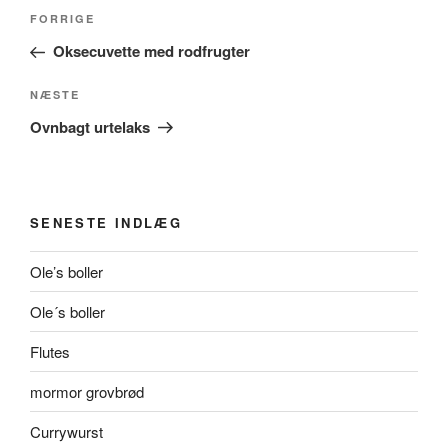
Indlægsnavigation
Forrige
FORRIGE
indlæg
Oksecuvette med rodfrugter
Næste
NÆSTE
indlæg
Ovnbagt urtelaks
SENESTE INDLÆG
Ole’s boller
Ole´s boller
Flutes
mormor grovbrød
Currywurst