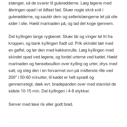
stænger, så de svarer til gulerødderne. Læg løgene med
åbningen opad i et ildfast fad. Skær nogle skrå snit i
gulerødderne, og sautér dem og selleristængerne let på olie
sider i olie. Hæld marinaden på, og lad det koge igennem.
Del kyllingen langs rygbenet. Skær lår og vinger let fri fra
kroppen, og bank kyllingen fladt ud. Prik skindet tæt med
en gaffel, og tør den med køkkenrulle. Læg kyllingen med
skindet opad ved løgene, og fordel urterne ved kødet. Hæld
marinaden og hønsebouillon over kylling og urter, drys med
salt, og steg den i en forvarmet ovn på midterste rille ved
200° i 50-60 minutter, til kødet er helt sprødt og
gennemstegt, dæk evt. bradepanden over med stanniol de
sidste 10-15 min. Del kyllingen i 4-8 stykker.
Server med løse ris eller godt brød.