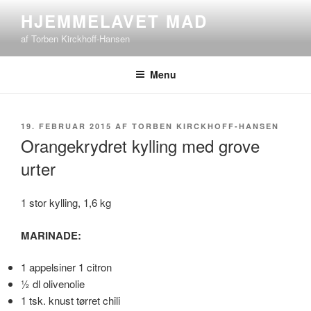
Videre
HJEMMELAVET MAD
til
af Torben Kirckhoff-Hansen
indhold
Menu
UDGIVET
19. FEBRUAR 2015
AF
TORBEN KIRCKHOFF-HANSEN
DEN
Orangekrydret kylling med grove
urter
1 stor kylling, 1,6 kg
MARINADE:
1 appelsiner 1 citron
½ dl olivenolie
1 tsk. knust tørret chili