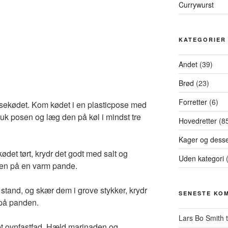
Currywurst
KATEGORIER
Andet
(39)
Brød
(23)
Forretter
(6)
oksekødet. Kom kødet i en plasticpose med
luk posen og læg den på køl i mindst tre
Hovedretter
(8
Kager og desse
ødet tørt, krydr det godt med salt og
Uden kategori
(
lien på en varm pande.
 stand, og skær dem i grove stykker, krydr
SENESTE KO
på panden.
Lars Bo Smith
t
et ovnfastfad. Hæld marinaden og