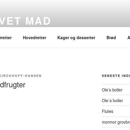
VET MAD
rretter
Hovedretter
Kager og desserter
Brød
A
KIRCKHOFF-HANSEN
SENESTE IN
dfrugter
Ole’s boller
Ole´s boller
Flutes
mormor grovbr