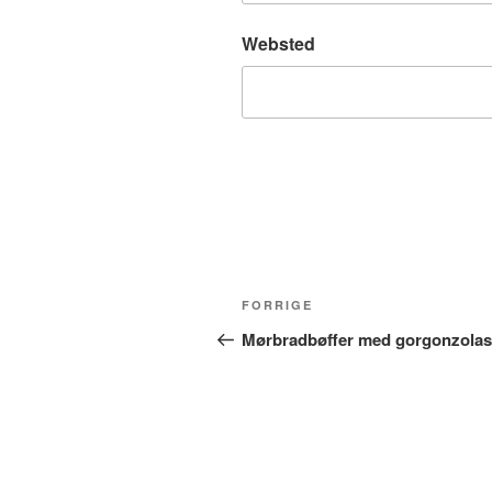
Websted
Indlægsnavigation
Forrige
FORRIGE
indlæg
Mørbradbøffer med gorgonzola