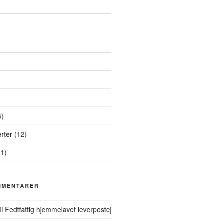
5)
rter
(12)
1)
MMENTARER
il
Fedtfattig hjemmelavet leverpostej