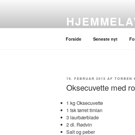
Videre
til
HJEMMELA
indhold
af Torben Kirckhoff-Hansen
Forside
Seneste nyt
Fo
UDGIVET
19. FEBRUAR 2015
AF
TORBEN 
DEN
Oksecuvette med ro
1 kg Oksecuvette
1 tsk tørret timian
3 laurbærblade
2 dl. Rødvin
Salt og peber