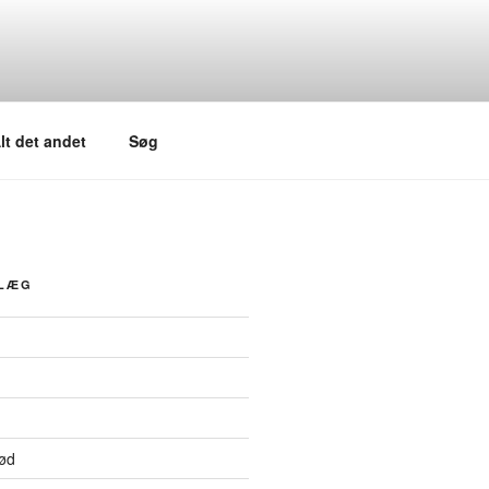
lt det andet
Søg
DLÆG
ød