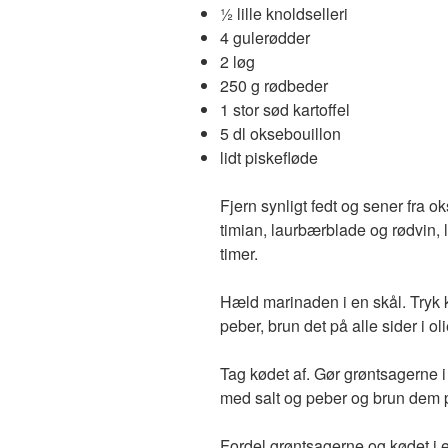
½ lille knoldselleri
4 gulerødder
2 løg
250 g rødbeder
1 stor sød kartoffel
5 dl oksebouillon
lidt piskefløde
Fjern synligt fedt og sener fra 
timian, laurbærblade og rødvin, 
timer.
Hæld marinaden i en skål. Tryk k
peber, brun det på alle sider i o
Tag kødet af. Gør grøntsagerne i
med salt og peber og brun dem 
Fordel grøntsagerne og kødet i 