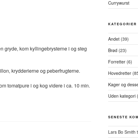
Currywurst
KATEGORIER
Andet
(39)
en gryde, kom kyllingebrysterne i og steg
Brød
(23)
Forretter
(6)
llon, krydderierne og peberfrugterne.
Hovedretter
(8
Kager og desse
om tomatpure i og kog videre i ca. 10 min.
Uden kategori
(
SENESTE KO
Lars Bo Smith
t