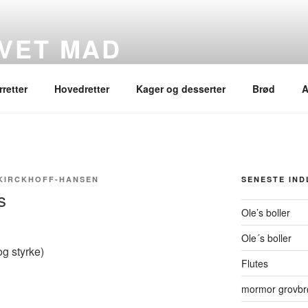
VET MAD
rretter
Hovedretter
Kager og desserter
Brød
A
KIRCKHOFF-HANSEN
SENESTE IN
s
Ole’s boller
Ole´s boller
og styrke)
Flutes
mormor grovbr