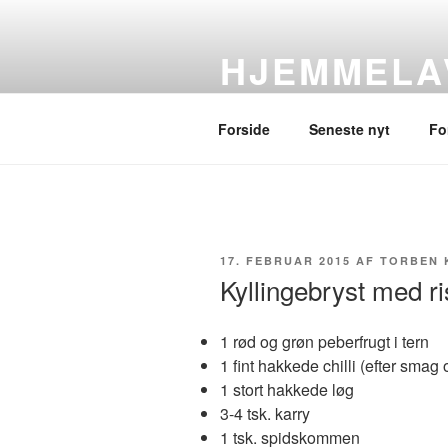
Videre
til
HJEMMELA
indhold
af Torben Kirckhoff-Hansen
Forside
Seneste nyt
Fo
UDGIVET
17. FEBRUAR 2015
AF
TORBEN 
DEN
Kyllingebryst med ri
1 rød og grøn peberfrugt i tern
1 fint hakkede chilli (efter smag 
1 stort hakkede løg
3-4 tsk. karry
1 tsk. spidskommen