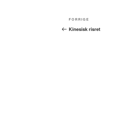
Indlægsnavigation
Forrige
FORRIGE
indlæg
Kinesisk risret