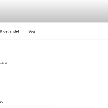
lt det andet
Søg
DLÆG
ød