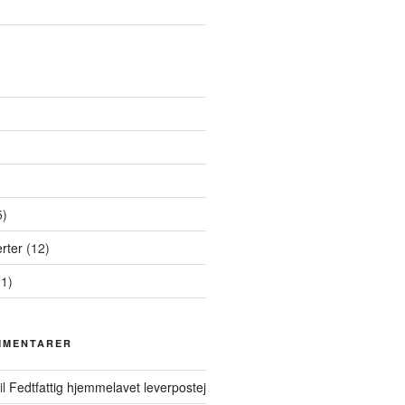
5)
rter
(12)
1)
MMENTARER
il
Fedtfattig hjemmelavet leverpostej