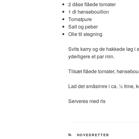
2 dåse flåede tomater
1 dl hønsebouillon
Tomatpure
Salt og peber
Olie til stegning
Svits karry og de hakkede løg i 
yderligere et par min.
Tilsæt flåede tomater, hønseboui
Lad det småsimre i ca. ½ time, k
Serveres med ris
KATEGORIER
HOVEDRETTER