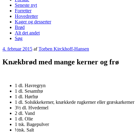
Seneste nyt
Forretter
Hovedretter
Kager og desserter
Brød
Alt det andet
Søg
Udgivet
4. februar 2015
af
Torben Kirckhoff-Hansen
den
Knækbrød med mange kerner og frø
1 dl. Havregryn
1 dl. Sesamfrø
1 dl. Hørfrø
1 dl. Solsikkekerner, knækkede rugkerner eller græskarkerner
3½ dl. Hvedemel
2 dl. Vand
1 dl. Olie
1 tsk. Bagepulver
½tsk. Salt