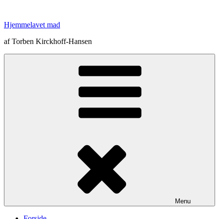
Videre
til
Hjemmelavet mad
indhold
af Torben Kirckhoff-Hansen
Menu
Forside