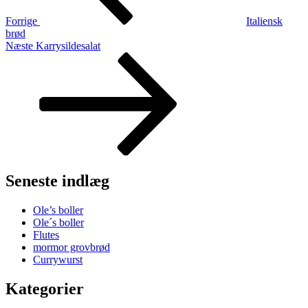
Forrige
Italiensk
brød
Næste
Næste
Karrysildesalat
indlæg
Seneste indlæg
Ole’s boller
Ole´s boller
Flutes
mormor grovbrød
Currywurst
Kategorier