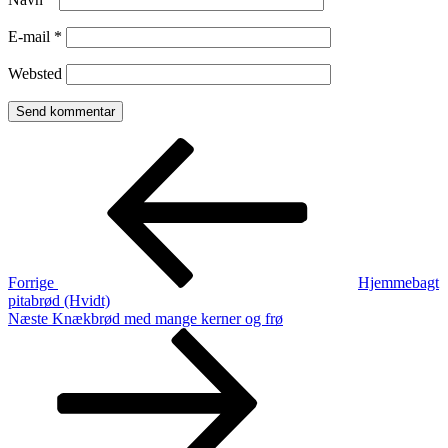
E-mail
*
Websted
Indlægsnavigation
Forrige
indlæg
Forrige
Hjemmebagt
pitabrød (Hvidt)
Næste
Næste
Knækbrød med mange kerner og frø
indlæg