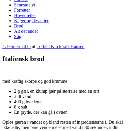
Seneste nyt
Forretter
Hovedretter
Kager og desserter
Brød
Alt det andet
Søg
Udgivet
4. februar 2015
af
Torben Kirckhoff-Hansen
den
Italiensk brød
med kraftig skorpe og god krumme
2 g gær, en klump gær på størrelse med en ært
3 dl vand
400 g hvedemel
8 g salt
En gryde, der kan gå i ovnen
Opløs gæren i vandet og bland resten af ingredienserne i. Du skal
ikke ælte, men bare vende melet med vand i 30 sekunder, indtil