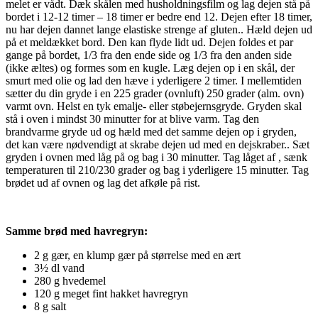
melet er vådt. Dæk skålen med husholdningsfilm og lag dejen stå på
bordet i 12-12 timer – 18 timer er bedre end 12. Dejen efter 18 timer,
nu har dejen dannet lange elastiske strenge af gluten.. Hæld dejen ud
på et meldækket bord. Den kan flyde lidt ud. Dejen foldes et par
gange på bordet, 1/3 fra den ende side og 1/3 fra den anden side
(ikke æltes) og formes som en kugle. Læg dejen op i en skål, der
smurt med olie og lad den hæve i yderligere 2 timer. I mellemtiden
sætter du din gryde i en 225 grader (ovnluft) 250 grader (alm. ovn)
varmt ovn. Helst en tyk emalje- eller støbejernsgryde. Gryden skal
stå i oven i mindst 30 minutter for at blive varm. Tag den
brandvarme gryde ud og hæld med det samme dejen op i gryden,
det kan være nødvendigt at skrabe dejen ud med en dejskraber.. Sæt
gryden i ovnen med låg på og bag i 30 minutter. Tag låget af , sænk
temperaturen til 210/230 grader og bag i yderligere 15 minutter. Tag
brødet ud af ovnen og lag det afkøle på rist.
Samme brød med havregryn:
2 g gær, en klump gær på størrelse med en ært
3½ dl vand
280 g hvedemel
120 g meget fint hakket havregryn
8 g salt