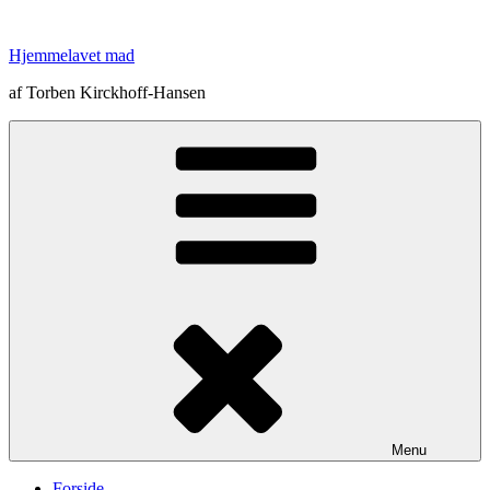
Videre
til
Hjemmelavet mad
indhold
af Torben Kirckhoff-Hansen
Menu
Forside