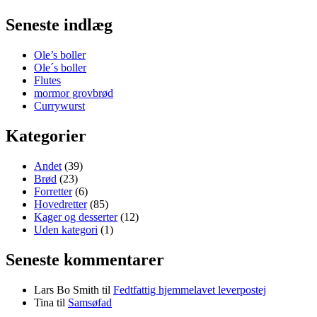
Seneste indlæg
Ole’s boller
Ole´s boller
Flutes
mormor grovbrød
Currywurst
Kategorier
Andet
(39)
Brød
(23)
Forretter
(6)
Hovedretter
(85)
Kager og desserter
(12)
Uden kategori
(1)
Seneste kommentarer
Lars Bo Smith
til
Fedtfattig hjemmelavet leverpostej
Tina
til
Samsøfad