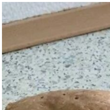
Videre
til
indhold