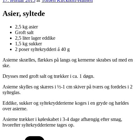
17. februar 2015
af
Torben Kirckhoff-Hansen
den
Asier, syltede
2,5 kg asier
Groft salt
2,5 liter lager eddike
1,5 kg sukker
2 poser syltekrydderi á 40 g
Asierne skrælles, flækkes på langs og kernerne skrabes ud med en
ske.
Drysses med groft salt og trækker i ca. 1 døgn.
Asierne skylles og skæres i ½-1 cm skiver på tværs og fordeles i 2
sylteglas.
Eddike, sukker og syltekrydderierne koges i en gryde og hældes
over asierne.
Asierne trækker i køleskabet i 3-4 dage afhængig efter smag,
hvorefter syltekrydderierne tages op.
Kategorier