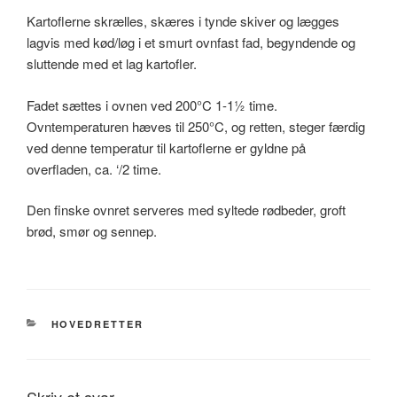
Kartoflerne skrælles, skæres i tynde skiver og lægges
lagvis med kød/løg i et smurt ovnfast fad, begyndende og
sluttende med et lag kartofler.
Fadet sættes i ovnen ved 200°C 1-1½ time.
Ovntemperaturen hæves til 250°C, og retten, steger færdig
ved denne temperatur til kartoflerne er gyldne på
overfladen, ca. ‘/2 time.
Den finske ovnret serveres med syltede rødbeder, groft
brød, smør og sennep.
KATEGORIER
HOVEDRETTER
Skriv et svar