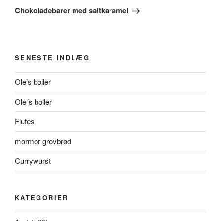
indlæg
Chokoladebarer med saltkaramel
SENESTE INDLÆG
Ole’s boller
Ole´s boller
Flutes
mormor grovbrød
Currywurst
KATEGORIER