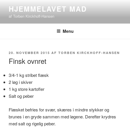
Videre
HJEMMELAVET MAD
til
af Torben Kirckhoff-Hansen
indhold
Menu
UDGIVET
20. NOVEMBER 2015
AF
TORBEN KIRCKHOFF-HANSEN
DEN
Finsk ovnret
3/4-1 kg stribet flæsk
2 løg i skiver
1 kg store kartofler
Salt og peber
Flæsket befries for svær, skæres i mindre stykker og
brunes i en gryde sammen med løgene. Derefter krydres
med salt og rigelig peber.