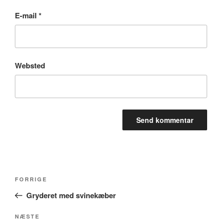
E-mail
*
Websted
Indlægsnavigation
Forrige
FORRIGE
indlæg
Gryderet med svinekæber
Næste
NÆSTE