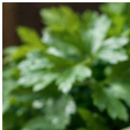
Videre
til
indhold