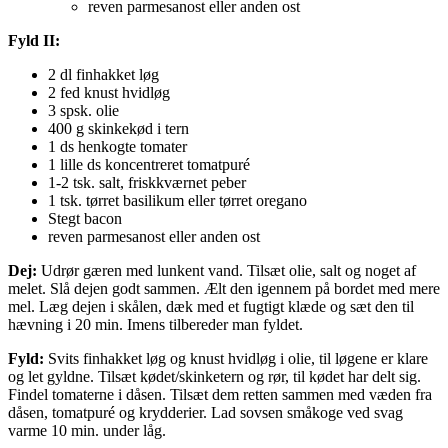
reven parmesanost eller anden ost
Fyld II:
2 dl finhakket løg
2 fed knust hvidløg
3 spsk. olie
400 g skinkekød i tern
1 ds henkogte tomater
1 lille ds koncentreret tomatpuré
1-2 tsk. salt, friskkværnet peber
1 tsk. tørret basilikum eller tørret oregano
Stegt bacon
reven parmesanost eller anden ost
Dej:
Udrør gæren med lunkent vand. Tilsæt olie, salt og noget af
melet. Slå dejen godt sammen. Ælt den igennem på bordet med mere
mel. Læg dejen i skålen, dæk med et fugtigt klæde og sæt den til
hævning i 20 min. Imens tilbereder man fyldet.
Fyld:
Svits finhakket løg og knust hvidløg i olie, til løgene er klare
og let gyldne. Tilsæt kødet/skinketern og rør, til kødet har delt sig.
Findel tomaterne i dåsen. Tilsæt dem retten sammen med væden fra
dåsen, tomatpuré og krydderier. Lad sovsen småkoge ved svag
varme 10 min. under låg.