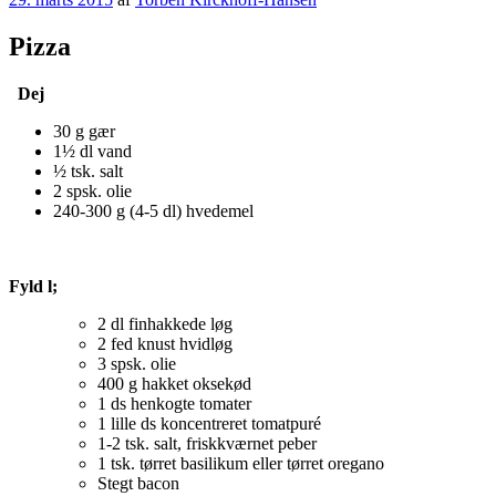
den
Pizza
Dej
30 g gær
1½ dl vand
½ tsk. salt
2 spsk. olie
240-300 g (4-5 dl) hvedemel
Fyld l;
2 dl finhakkede løg
2 fed knust hvidløg
3 spsk. olie
400 g hakket oksekød
1 ds henkogte tomater
1 lille ds koncentreret tomatpuré
1-2 tsk. salt, friskkværnet peber
1 tsk. tørret basilikum eller tørret oregano
Stegt bacon