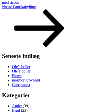
med ricotta
Næste
Næste
Paprikakylling
indlæg
Seneste indlæg
Ole’s boller
Ole´s boller
Flutes
mormor grovbrød
Currywurst
Kategorier
Andet
(39)
Brød
(23)