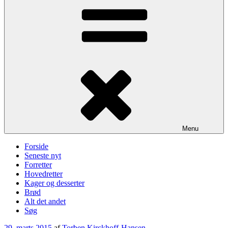
Menu
Forside
Seneste nyt
Forretter
Hovedretter
Kager og desserter
Brød
Alt det andet
Søg
Udgivet
29. marts 2015
af
Torben Kirckhoff-Hansen