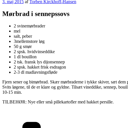
Udgivet
3. maj 2015
af
Torben Kirckhoff-Hansen
den
Mørbrad i sennepssovs
2 svinemørbrader
mel
salt, peber
3mellemstore løg
50 g smør
2 spsk. hvidvinseddike
1 dl bouillon
2 tsk. fransk lys dijonsennep
2 spsk. hakket frisk esdragon
2-3 dl madlavningsfløde
Fjern sener og bimørbrad. Skær mørbraderne i tykke skiver, sæt dem 
Svits løgene, til de er klare og gyldne. Tilsæt vineddike, sennep, boui
10-15 min.
TILBEHØR: Nye eller små pillekartofler med hakket persille.
Kategorier