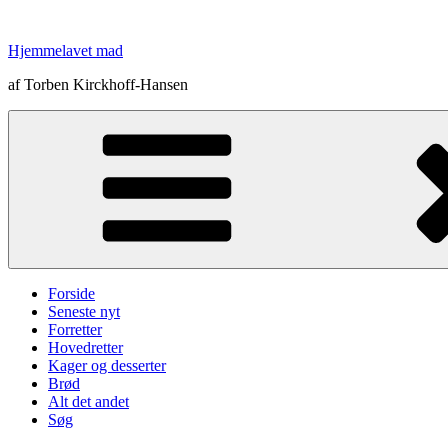
Videre
til
Hjemmelavet mad
indhold
af Torben Kirckhoff-Hansen
Forside
Seneste nyt
Forretter
Hovedretter
Kager og desserter
Brød
Alt det andet
Søg