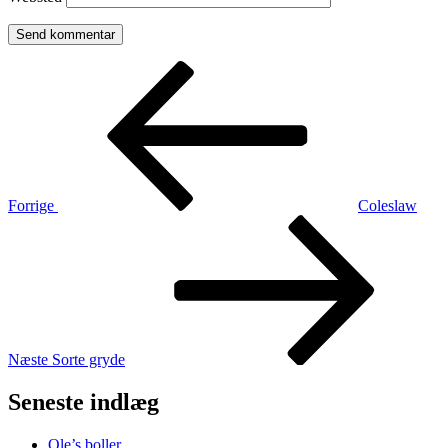
Indlægsnavigation
Forrige
indlæg
Forrige
Coleslaw
Næste
indlæg
Næste
Sorte gryde
Seneste indlæg
Ole’s boller