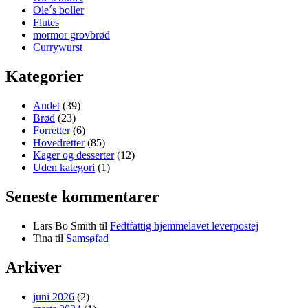
Ole´s boller
Flutes
mormor grovbrød
Currywurst
Kategorier
Andet
(39)
Brød
(23)
Forretter
(6)
Hovedretter
(85)
Kager og desserter
(12)
Uden kategori
(1)
Seneste kommentarer
Lars Bo Smith
til
Fedtfattig hjemmelavet leverpostej
Tina
til
Samsøfad
Arkiver
juni 2026
(2)