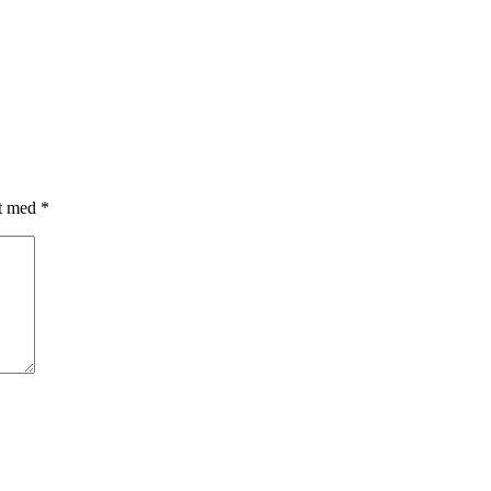
et med
*