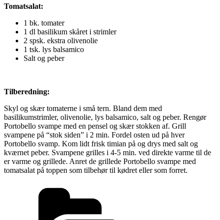
Tomatsalat:
1 bk. tomater
1 dl basilikum skåret i strimler
2 spsk. ekstra olivenolie
1 tsk. lys balsamico
Salt og peber
Tilberedning:
Skyl og skær tomaterne i små tern. Bland dem med
basilikumstrimler, olivenolie, lys balsamico, salt og peber. Rengør
Portobello svampe med en pensel og skær stokken af. Grill
svampene på “stok siden” i 2 min. Fordel osten ud på hver
Portobello svamp. Kom lidt frisk timian på og drys med salt og
kværnet peber. Svampene grilles i 4-5 min. ved direkte varme til de
er varme og grillede. Anret de grillede Portobello svampe med
tomatsalat på toppen som tilbehør til kødret eller som forret.
Kategorier