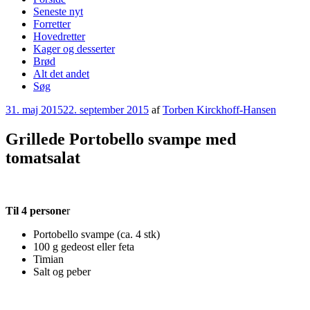
Seneste nyt
Forretter
Hovedretter
Kager og desserter
Brød
Alt det andet
Søg
Udgivet
31. maj 2015
22. september 2015
af
Torben Kirckhoff-Hansen
den
Grillede Portobello svampe med
tomatsalat
Til 4 persone
r
Portobello svampe (ca. 4 stk)
100 g gedeost eller feta
Timian
Salt og peber