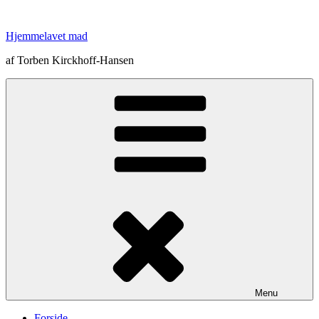
Videre
til
Hjemmelavet mad
indhold
af Torben Kirckhoff-Hansen
Menu
Forside