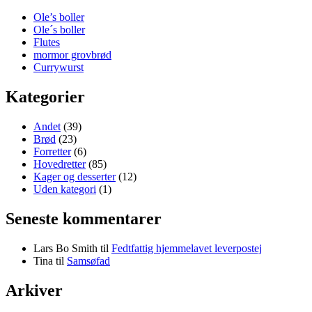
Ole’s boller
Ole´s boller
Flutes
mormor grovbrød
Currywurst
Kategorier
Andet
(39)
Brød
(23)
Forretter
(6)
Hovedretter
(85)
Kager og desserter
(12)
Uden kategori
(1)
Seneste kommentarer
Lars Bo Smith
til
Fedtfattig hjemmelavet leverpostej
Tina
til
Samsøfad
Arkiver